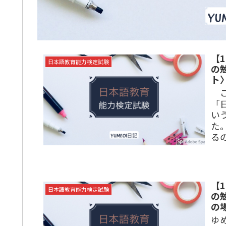
【
日本語教育能力検定試験
の
こ
「
い
た
るの
【
日本語教育能力検定試験
の
ゆ