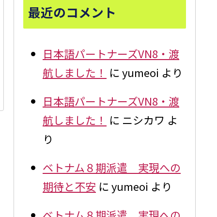
最近のコメント
日本語パートナーズVN8・渡
航しました！
に
yumeoi
より
日本語パートナーズVN8・渡
航しました！
に
ニシカワ
よ
り
ベトナム８期派遣 実現への
期待と不安
に
yumeoi
より
ベトナム８期派遣 実現への