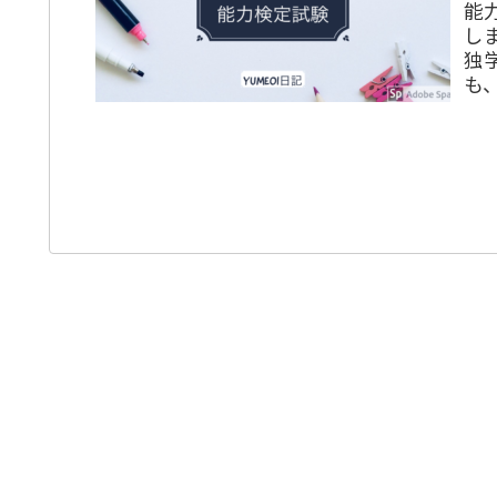
能
し
独
も、