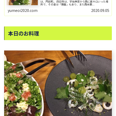
は、門前町。 四日市は、宇佐神宮から西に数キロいった場
所で、その昔は「陣屋」もあり、また西本願...
yumeoi2020.com
2020.09.05
本日のお料理