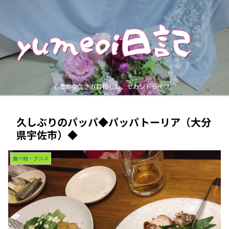
心豊かな生き方目指した、セカンドライフ。
久しぶりのパッパ◆パッパトーリア（大分
県宇佐市）◆
食べ物・グルメ