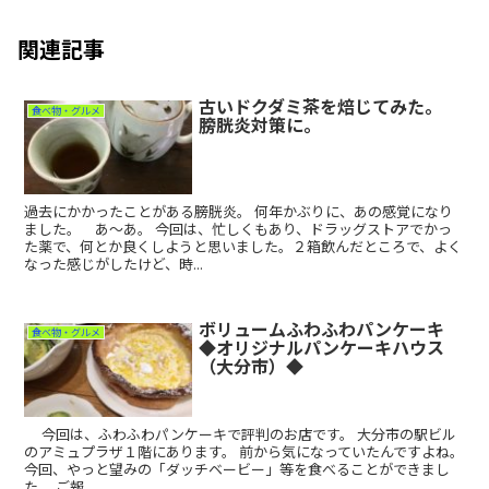
関連記事
古いドクダミ茶を焙じてみた。
食べ物・グルメ
膀胱炎対策に。
過去にかかったことがある膀胱炎。 何年かぶりに、あの感覚になり
ました。 あ～あ。 今回は、忙しくもあり、ドラッグストアでかっ
た薬で、何とか良くしようと思いました。２箱飲んだところで、よく
なった感じがしたけど、時...
ボリュームふわふわパンケーキ
食べ物・グルメ
◆オリジナルパンケーキハウス
（大分市）◆
今回は、ふわふわパンケーキで評判のお店です。 大分市の駅ビル
のアミュプラザ１階にあります。 前から気になっていたんですよね。
今回、やっと望みの「ダッチベービー」等を食べることができまし
た。 ご報...