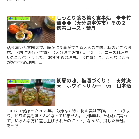
しっとり落ち着く食事処 ◆◆竹
食べ物・グルメ
贅◆◆（大分県宇佐市）その２
懐石コース・葉月
落ち着いた雰囲気で、静かに食事ができる大人の空間、私の好きなお
店、〈創作懐石・竹贅〉（大分県宇佐市）。 今回は、コース料理を
いただいてきました。 おすすめの理由。 〈竹贅〉は、こんなところ
がおすすめ理由。...
初夏の味、梅酒づくり！ ★対決
食べ物・グルメ
★ ホワイトリカー vs 日本酒
コロナで始まった2020年。 残念ながら、梅の実は不作。 というよ
り、ビワの実もほとんどなっていません。（昨年は、たわわに実っ
て、いろんな方に差し上げられたのに・・）なんか、損した気分。
あっち...