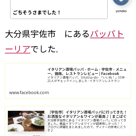
ごちそうさまでした！
yumeko
大分県宇佐市 にある
パッパト
ーリア
でした
。
イタリアン酒場パッパ - ホーム - 宇佐市 - メニュ
ー、価格、レストランレビュー | Facebook
イタリアン酒場パッパ、OitaUsa-shi - 「いいね！」55件 ·
21人がチェックインしました - イタリアンレストラン
www.facebook.com
［宇佐市］イタリアン酒場パッパに行ってきた！
お洒落なイタリアン＆ワインが最高♪ | まこぱぐ
大分県宇佐市にある「イタリアン酒場パッパ」に行ってき
ました。絶品イタリアン＆ワインが超美味しかった！！
ブログに詳細をまとめましたので、ディナーの参考にどう
ぞ♪