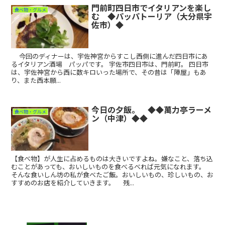
門前町四日市でイタリアンを楽し
食べ物・グルメ
む ◆パッパトーリア（大分県宇
佐市）◆
今回のディナーは、宇佐神宮からすこし西側に進んだ四日市にあ
るイタリアン酒場 パッパです。 宇佐市四日市は、門前町。 四日市
は、宇佐神宮から西に数キロいった場所で、その昔は「陣屋」もあ
り、また西本願...
今日の夕飯。 ◆◆萬力亭ラーメ
食べ物・グルメ
ン（中津）◆◆
【食べ物】が人生に占めるものは大きいですよね。嫌なこと、落ち込
むことがあっても、おいしいものを食べるべれば元気になれます。
そんな食いしん坊の私が食べたご飯。おいしいもの、珍しいもの、お
すすめのお店を紹介していきます。 残...