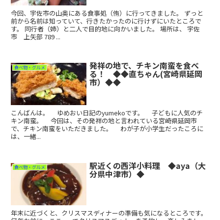
今回、宇佐市の山奥にある食事処（侑）に行ってきました。 ずっと
前から名前は知っていて、行きたかったのに行けずにいたところで
す。 同行者（姉）と二人で目的地に向かいました。 場所は、 宇佐
市 上矢部 789 ...
発祥の地で、チキン南蛮を食べ
食べ物・グルメ
る！ ◆◆直ちゃん(宮崎県延岡
市）◆◆
こんばんは。 ゆめおい日記のyumekoです。 子どもに人気のチ
キン南蛮。 今回は、その発祥の地と言われている宮崎県延岡市
で、チキン南蛮をいただきました。 わが子が小学生だったころに
は、一緒...
駅近くの西洋小料理 ◆aya（大
食べ物・グルメ
分県中津市）◆
年末に近づくと、クリスマスディナーの準備も気になるところです。