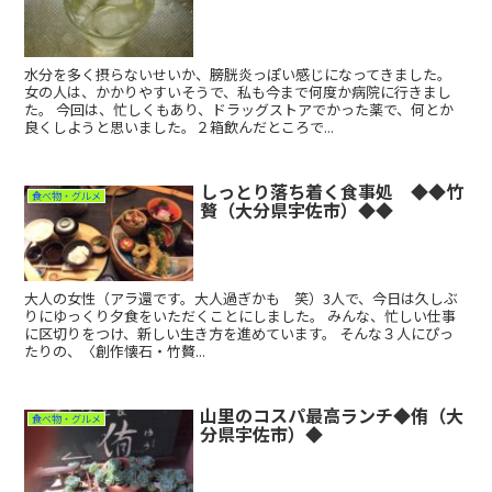
水分を多く摂らないせいか、膀胱炎っぽい感じになってきました。
女の人は、かかりやすいそうで、私も今まで何度か病院に行きまし
た。 今回は、忙しくもあり、ドラッグストアでかった薬で、何とか
良くしようと思いました。２箱飲んだところで...
しっとり落ち着く食事処 ◆◆竹
食べ物・グルメ
贅（大分県宇佐市）◆◆
大人の女性（アラ還です。大人過ぎかも 笑）3人で、今日は久しぶ
りにゆっくり夕食をいただくことにしました。 みんな、忙しい仕事
に区切りをつけ、新しい生き方を進めています。 そんな３人にぴっ
たりの、〈創作懐石・竹贅...
山里のコスパ最高ランチ◆侑（大
食べ物・グルメ
分県宇佐市）◆