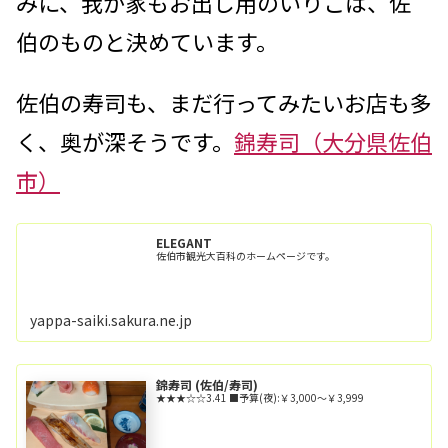
みに、我が家もお出し用のいりこは、佐
伯のものと決めています。
佐伯の寿司も、まだ行ってみたいお店も多
く、奥が深そうです。
錦寿司（大分県佐伯
市）
ELEGANT
佐伯市観光大百科のホームページです。
yappa-saiki.sakura.ne.jp
錦寿司 (佐伯/寿司)
★★★☆☆3.41 ■予算(夜):￥3,000～￥3,999