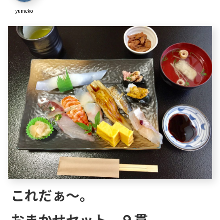
yumeko
これだぁ～。
おまかせセット、９貫。