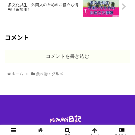
多文化共生 外国人のためのお役立ち情
報〈追加用〉
コメント
コメントを書き込む
ホーム
食べ物・グルメ
© 2020 ゆめおい日記.