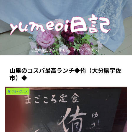
心豊かな生き方目指した、セカンドライフ。
山里のコスパ最高ランチ◆侑（大分県宇佐
市）◆
食べ物・グルメ