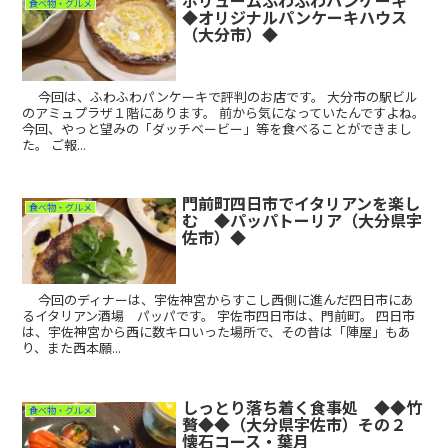
食べ物・グルメ
◆オリジナルパンケーキハウス
（大分市）◆
今回は、ふわふわパンケーキで評判のお店です。 大分市の駅ビル
のアミュプラザ１階にあります。 前から気になっていたんですよね。
今回、やっと望みの「ダッチベービー」等を食べることができまし
た。 ご報...
門前町四日市でイタリアンを楽し
食べ物・グルメ
む ◆パッパトーリア（大分県宇
佐市）◆
今回のディナーは、宇佐神宮からすこし西側に進んだ四日市にあ
るイタリアン酒場 パッパです。 宇佐市四日市は、門前町。 四日市
は、宇佐神宮から西に数キロいった場所で、その昔は「陣屋」もあ
り、また西本願...
しっとり落ち着く食事処 ◆◆竹
食べ物・グルメ
贅◆◆（大分県宇佐市）その２
懐石コース・葉月