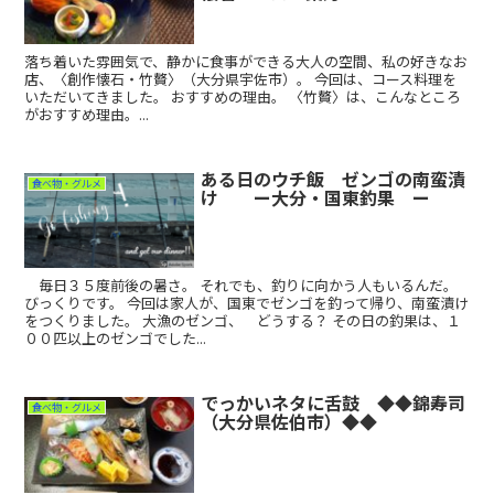
落ち着いた雰囲気で、静かに食事ができる大人の空間、私の好きなお
店、〈創作懐石・竹贅〉（大分県宇佐市）。 今回は、コース料理を
いただいてきました。 おすすめの理由。 〈竹贅〉は、こんなところ
がおすすめ理由。...
ある日のウチ飯 ゼンゴの南蛮漬
食べ物・グルメ
け ー大分・国東釣果 ー
毎日３５度前後の暑さ。 それでも、釣りに向かう人もいるんだ。
びっくりです。 今回は家人が、国東でゼンゴを釣って帰り、南蛮漬け
をつくりました。 大漁のゼンゴ、 どうする？ その日の釣果は、１
００匹以上のゼンゴでした...
でっかいネタに舌鼓 ◆◆錦寿司
食べ物・グルメ
（大分県佐伯市）◆◆