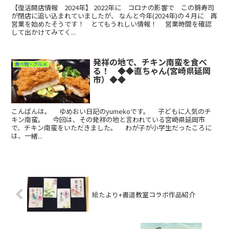
【復活開店情報 2024年】 2022年に コロナの影響で この錦寿司
が閉店に追い込まれていましたが、 なんと今年(2024年)の４月に 再
営業を始めたそうです！ とてもうれしい情報！ 営業時間を確認
して出かけてみてく...
発祥の地で、チキン南蛮を食べ
食べ物・グルメ
る！ ◆◆直ちゃん(宮崎県延岡
市）◆◆
こんばんは。 ゆめおい日記のyumekoです。 子どもに人気のチ
キン南蛮。 今回は、その発祥の地と言われている宮崎県延岡市
で、チキン南蛮をいただきました。 わが子が小学生だったころに
は、一緒...
絵たより+書道教室コラボ作品紹介