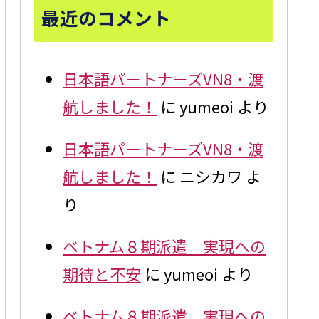
最近のコメント
日本語パートナーズVN8・渡
航しました！
に
yumeoi
より
日本語パートナーズVN8・渡
航しました！
に
ニシカワ
よ
り
ベトナム８期派遣 実現への
期待と不安
に
yumeoi
より
ベトナム８期派遣 実現への