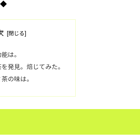
◆
次
効能は。
茶を発見。焙じてみた。
ミ茶の味は。