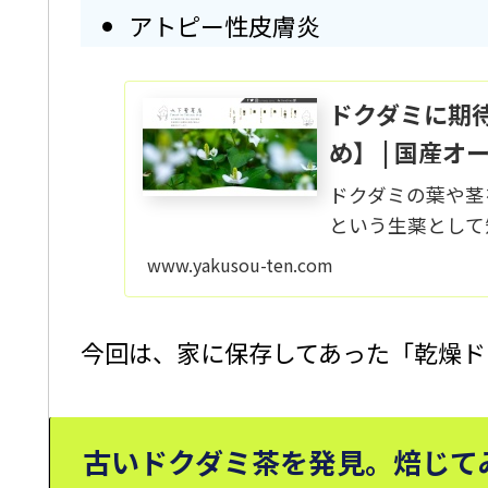
アトピー性皮膚炎 
ドクダミに期
め】 | 国産
ドクダミの葉や茎
という生薬として
動脈硬化の予防、
www.yakusou-ten.com
す。このページで
今回は、家に保存してあった「乾燥ド
古いドクダミ茶を発見。焙じて