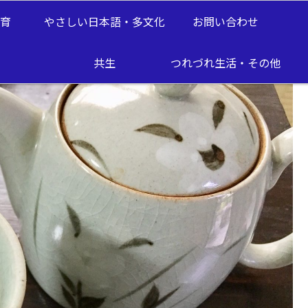
教育
やさしい日本語・多文化
お問い合わせ
 膀胱炎対策に。
共生
つれづれ生活・その他