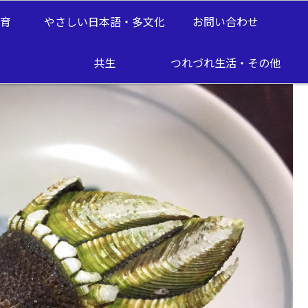
教育
やさしい日本語・多文化
お問い合わせ
近隣海岸 ー ＆イノシシBBQ
共生
つれづれ生活・その他