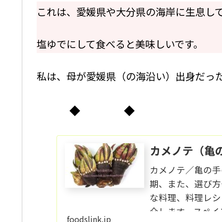
これは、愛媛県や大分県の海岸に生息し
塩ゆでにして食べると美味しいです。
私は、母が愛媛県（の海沿い）出身だっ
◆ ◆
カメノテ（亀の
カメノテ／亀の手
期、また、選び方
な料理、料理レシ
介します。スペイ
foodslink.jp