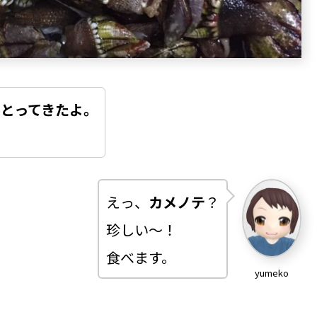
とってきたよ。
えっ、
カメノテ
？
珍しい～！
食べます。
yumeko