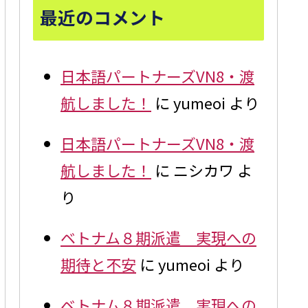
最近のコメント
日本語パートナーズVN8・渡
航しました！
に
yumeoi
より
日本語パートナーズVN8・渡
航しました！
に
ニシカワ
よ
り
ベトナム８期派遣 実現への
期待と不安
に
yumeoi
より
ベトナム８期派遣 実現への