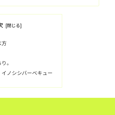
ています。
次
べ方
あり。
イノシシバーベキュー