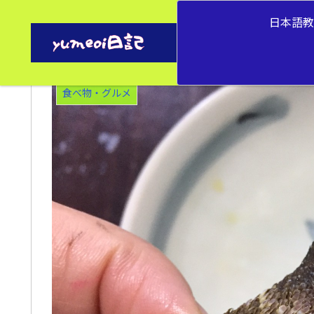
日本語
海の珍味 カメノテ ー大分県
食べ物・グルメ