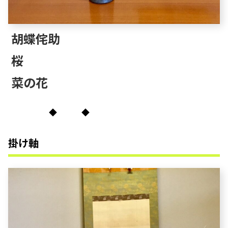
胡蝶侘助
桜
菜の花
◆ ◆
掛け軸