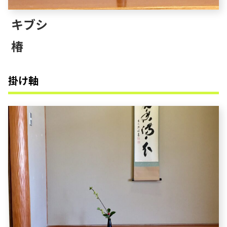
キブシ
椿
掛け軸