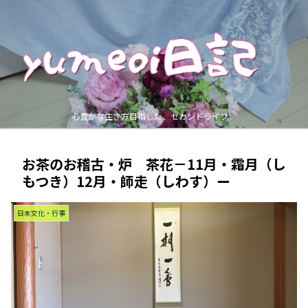
心豊かな生き方目指した、セカンドライフ。
お茶のお稽古・炉 茶花－11月・霜月（し
もつき）12月・師走（しわす）ー
日本文化・行事