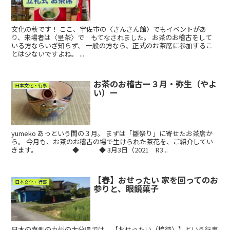
文化の秋です！ ここ、宇佐市の〈さんさん館〉でもイベントがあ
り、来場者は〈呈茶〉で もてなされました。 お茶のお稽古をして
いる方ならいざ知らず、 一般の方なら、正式のお茶席に参加するこ
とは少ないですよね。 ...
お茶のお稽古ー３月・弥生（やよ
日本文化・行事
い）ー
yumeko あっという間の３月。 まずは「雛祭り」に寄せたお茶席か
ら。 今月も、お茶のお稽古の場で生けられた茶花を、ご紹介してい
きます。 ◆ ◆ 3月3日（2021 R3...
【春】おせったい 家を回ってのお
日本文化・行事
参りと、眼鏡菓子
日本の南側の九州の大分県では、【おせったい（接待）】という行事