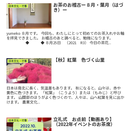
お茶のお稽古ー８月・葉月（はづ
日本文化・行事
き）ー
yumeko ８月です。 今回も、わたしにとって初めてのお茶入れやお軸
を拝見できました。 お稽古のあと調べると、勉強になります。
◆ ◆ ８月25日 （2021 R3） 今日の茶花...
【秋】紅葉 色づく山里
日本文化・行事
日本は南北に長く、気温差もあります。 秋になると、山々は、赤や
黄色に色づきます。 「紅葉」（こうよう）または（もみじ）と呼び
ます。 山間部のほうがよく色づくので、人々は、山へ紅葉を見に出か
けます。 農業文化...
立礼式 お点前【動画あり】
日本文化・行事
（2022年イベントのお茶席）